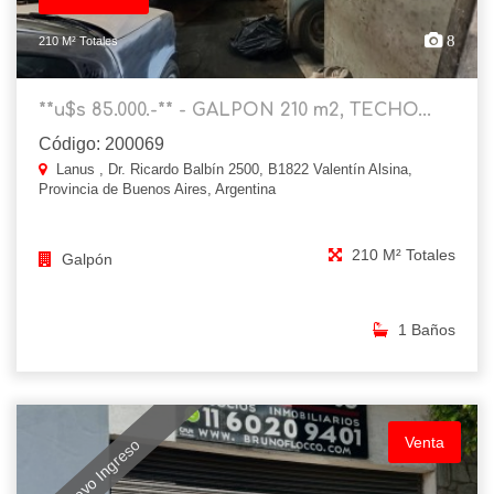
8
210 M² Totales
**u$s 85.000.-** - GALPON 210 m2, TECHO...
Código: 200069
Lanus , Dr. Ricardo Balbín 2500, B1822 Valentín Alsina,
Provincia de Buenos Aires, Argentina
210 M² Totales
Galpón
1 Baños
Venta
Nuevo Ingreso