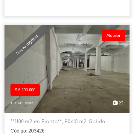
Alquiler
Nuevo Ingreso
$ 6.200.000
22
1100 M² Totales
**1100 m2 en Planta**, 90x13 m2, Salida...
Código: 203426