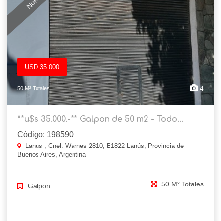
USD 35.000
4
50 M² Totales
**u$s 35.000.-** Galpon de 50 m2 - Todo...
Código: 198590
Lanus , Cnel. Warnes 2810, B1822 Lanús, Provincia de
Buenos Aires, Argentina
50 M² Totales
Galpón