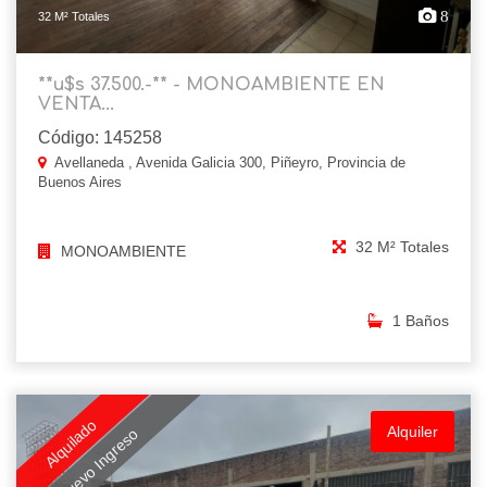
8
32 M² Totales
**u$s 37.500.-** - MONOAMBIENTE EN
VENTA...
Código: 145258
Avellaneda , Avenida Galicia 300, Piñeyro, Provincia de
Buenos Aires
32 M² Totales
MONOAMBIENTE
1 Baños
Alquilado
Alquiler
Nuevo Ingreso