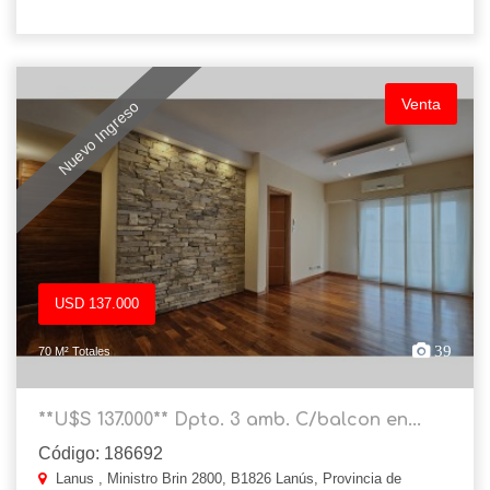
Venta
Nuevo Ingreso
USD 137.000
39
70 M² Totales
**U$S 137.000** Dpto. 3 amb. C/balcon en...
Código: 186692
Lanus , Ministro Brin 2800, B1826 Lanús, Provincia de