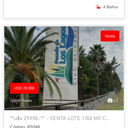
4 Baños
Venta
USD 29.900
15
1150 M² Totales
**u$s 29.900.-** - VENTA LOTE 1.150 M2 C...
Código: 85098