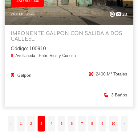
USD 900.000
23
2400 M² Totales
IMPONENTE GALPON CON SALIDA A DOS
CALLES...
Código: 100910
Avellaneda , Entre Rios y Conesa
2400 M² Totales
Galpón
3 Baños
‹
1
2
3
4
5
6
7
8
9
10
›