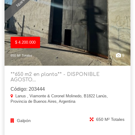
$ 4.200.000
9
650 M² Totales
**650 m2 en planta** - DISPONIBLE
AGOSTO...
Código: 203444
Lanus , Viamonte & Coronel Molinedo, B1822 Lanús,
Provincia de Buenos Aires, Argentina
650 M² Totales
Galpón